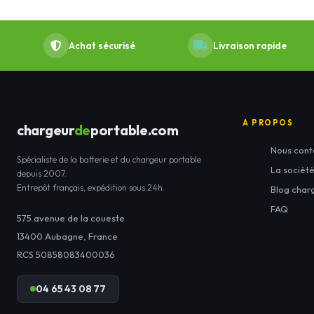
Achat sécurisé
Livraison rapide
A PROPOS
chargeur
de
portable.com
Nous cont
Spécialiste de la batterie et du chargeur portable
La sociét
depuis 2007.
Entrepôt français, expédition sous 24h.
Blog char
FAQ
575 avenue de la coueste
13400
Aubagne
,
France
RCS 50858083400036
04 65 43 08 77