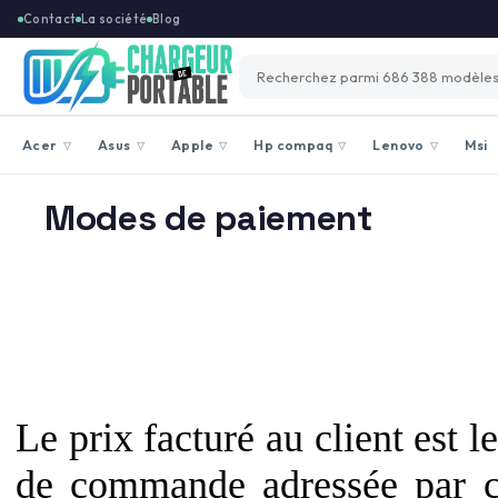
Contact
La société
Blog
Acer
Asus
Apple
Hp compaq
Lenovo
Msi
▽
▽
▽
▽
▽
Modes de paiement
Le prix facturé au client est l
de commande adressée par c