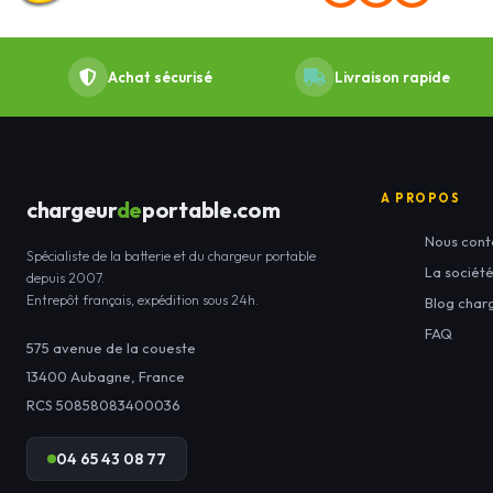
Achat sécurisé
Livraison rapide
A PROPOS
chargeur
de
portable.com
Nous cont
Spécialiste de la batterie et du chargeur portable
La sociét
depuis 2007.
Entrepôt français, expédition sous 24h.
Blog char
FAQ
575 avenue de la coueste
13400
Aubagne
,
France
RCS 50858083400036
04 65 43 08 77