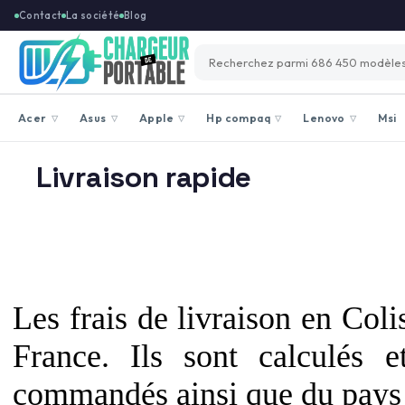
Contact
La société
Blog
Acer
Asus
Apple
Hp compaq
Lenovo
Msi
▽
▽
▽
▽
▽
Livraison rapide
Les frais de livraison en Coli
France. Ils sont calculés e
commandés ainsi que du pays 