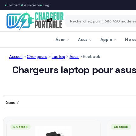
Contact
La société
Blog
Acer
Asus
Apple
Hp c
▽
▽
▽
Accueil
>
Chargeurs
>
Laptop
>
Asus
>
Eeebook
Chargeurs laptop pour asu
En stock
En stock