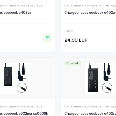
RDINATEUR PORTABLE ASUS
CHARGEUR ORDINATEUR PORTAB
us eeebook e402sa
Chargeur asus eeebook e402w
SKU 11
24,90 EUR
En stock
RDINATEUR PORTABLE ASUS
CHARGEUR ORDINATEUR PORTAB
sus eeebook e502ma xx0009h
Chargeur asus eeebook e402s