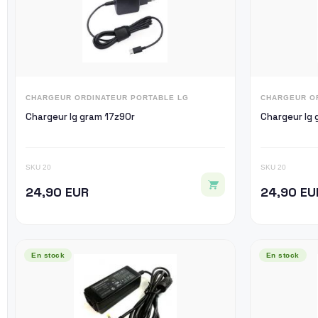
CHARGEUR ORDINATEUR PORTABLE LG
CHARGEUR O
Chargeur lg gram 17z90r
Chargeur lg 
SKU 20
SKU 20
24,90 EUR
24,90 EU
En stock
En stock