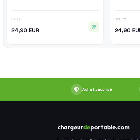
SKU 95
SKU 12
24,90 EUR
24,90 EU
Achat sécurisé
chargeur
de
portable.com