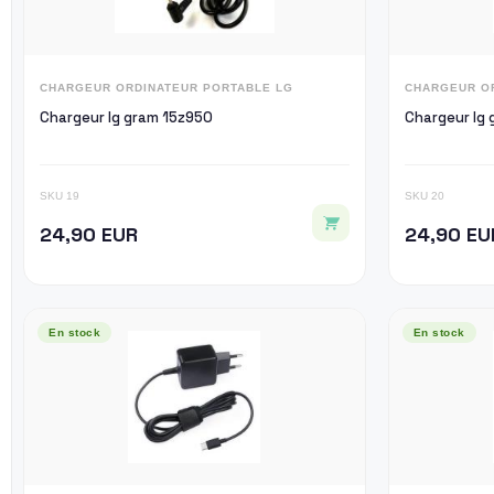
CHARGEUR ORDINATEUR PORTABLE LG
CHARGEUR O
Chargeur lg gram 15z950
Chargeur lg
SKU 19
SKU 20
24,90 EUR
24,90 EU
En stock
En stock