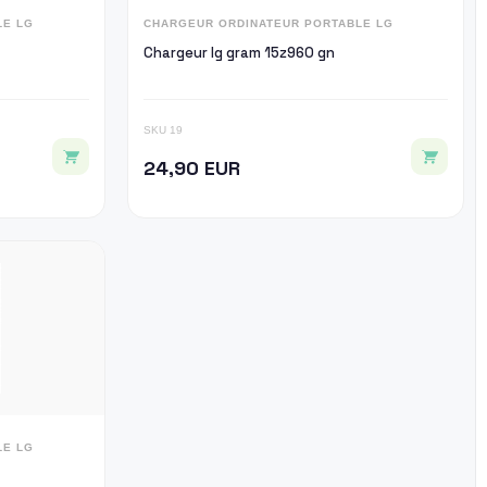
LE LG
CHARGEUR ORDINATEUR PORTABLE LG
Chargeur lg gram 15z960 gn
SKU 19
24,90 EUR
LE LG