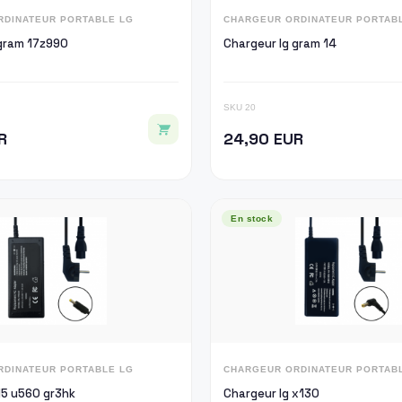
RDINATEUR PORTABLE LG
CHARGEUR ORDINATEUR PORTAB
 gram 17z990
Chargeur lg gram 14
SKU 20
R
24,90 EUR
En stock
RDINATEUR PORTABLE LG
CHARGEUR ORDINATEUR PORTAB
15 u560 gr3hk
Chargeur lg x130