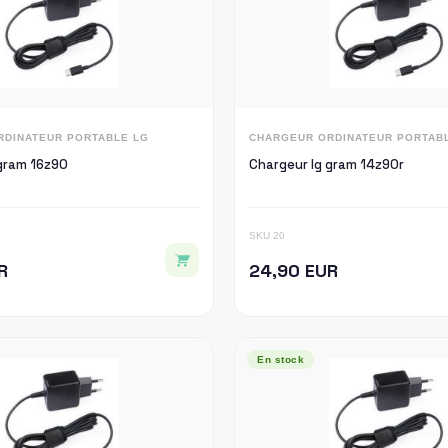
RDINATEUR PORTABLE LG
CHARGEUR ORDINATEUR PORTAB
gram 16z90
Chargeur lg gram 14z90r
SKU 20
R
24,90 EUR
En stock