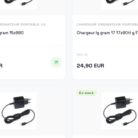
RDINATEUR PORTABLE LG
CHARGEUR ORDINATEUR PORTAB
 gram 15z980
Chargeur lg gram 17 17z90tl g.1
SKU 20
R
24,90 EUR
En stock