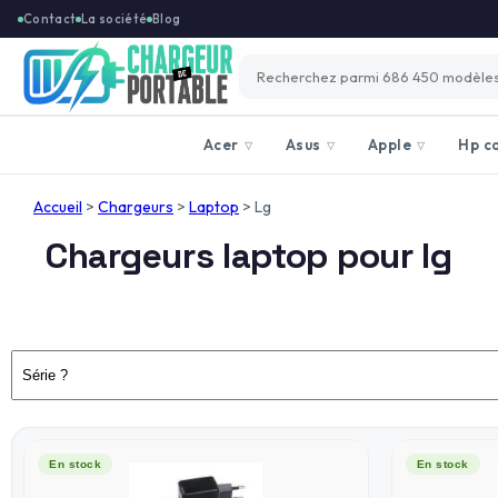
Contact
La société
Blog
Acer
Asus
Apple
Hp c
▽
▽
▽
Accueil
>
Chargeurs
>
Laptop
>
Lg
Chargeurs laptop pour lg
En stock
En stock