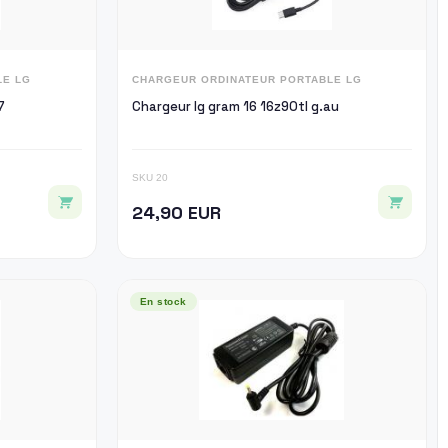
LE LG
CHARGEUR ORDINATEUR PORTABLE LG
7
Chargeur lg gram 16 16z90tl g.au
SKU 20
24,90 EUR
En stock