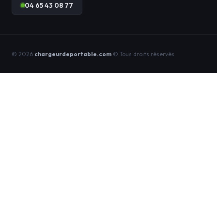
04 65 43 08 77
© 2026
chargeurdeportable.com
© Tous droits réservés