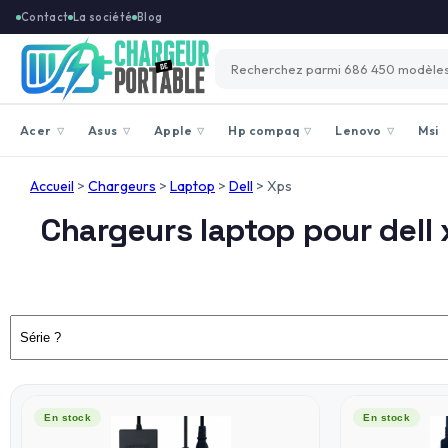
Contact
La société
Blog
Acer
Asus
Apple
Hp compaq
Lenovo
Msi
▽
▽
▽
▽
▽
Accueil
>
Chargeurs
>
Laptop
>
Dell
>
Xps
Chargeurs laptop pour dell
En stock
En stock