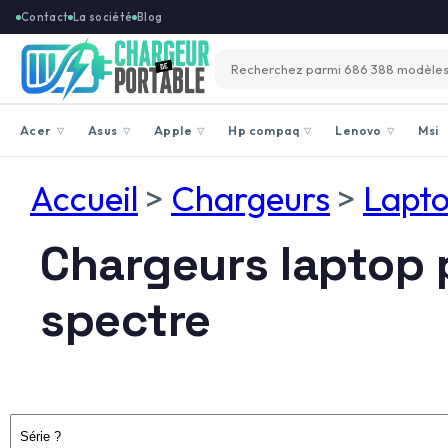
Contact
La société
Blog
Acer
Asus
Apple
Hp compaq
Lenovo
Msi
▽
▽
▽
▽
▽
Accueil
>
Chargeurs
>
Lapt
Chargeurs laptop
spectre