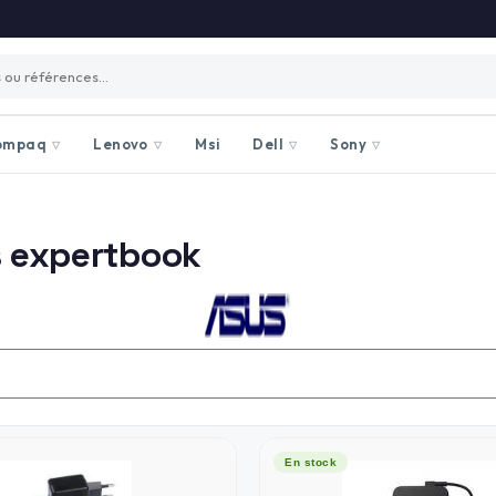
ompaq
Lenovo
Msi
Dell
Sony
▽
▽
▽
▽
s expertbook
En stock