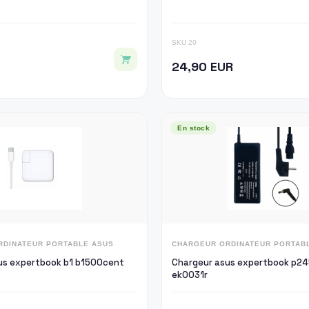
SKU 20
24,90 EUR
En stock
RDINATEUR PORTABLE ASUS
CHARGEUR ORDINATEUR PORTAB
us expertbook b1 b1500cent
Chargeur asus expertbook p24
ek0031r