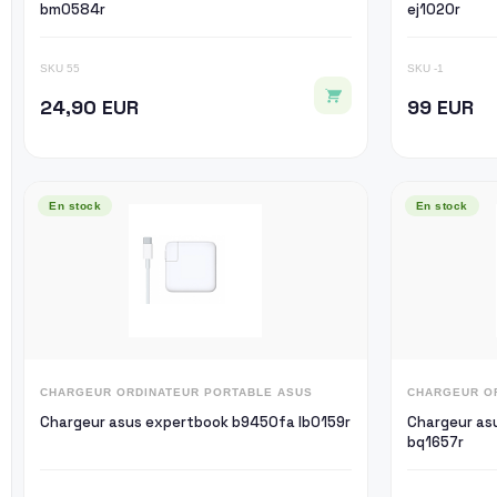
bm0584r
ej1020r
SKU 55
SKU -1
24,90 EUR
99 EUR
En stock
En stock
CHARGEUR ORDINATEUR PORTABLE ASUS
CHARGEUR O
Chargeur asus expertbook b9450fa lb0159r
Chargeur as
bq1657r