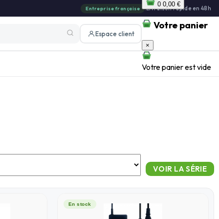
0
0,00 €
|
Livraison rapide en 48h
Entreprise française
Votre panier
Espace client
×
Votre panier est vide
En stock