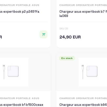
RDINATEUR PORTABLE ASUS
CHARGEUR ORDINATEUR PORTAB
us expertbook p2 p2451fa
Chargeur asus expertbook b7 f
la069
SKU 20
R
24,90 EUR
En stock
RDINATEUR PORTABLE ASUS
CHARGEUR ORDINATEUR PORTAB
us expertbook b1 b1500ceae
Chargeur asus expertbook b9