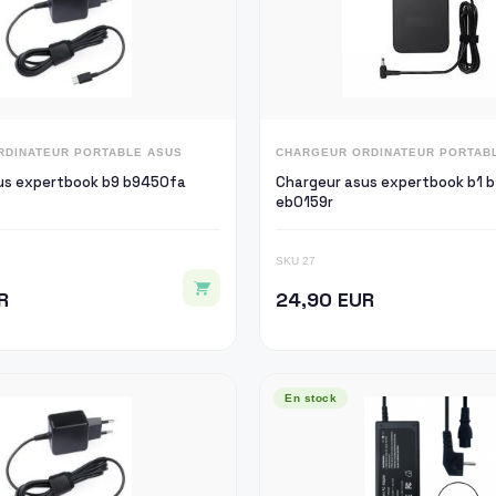
RDINATEUR PORTABLE ASUS
CHARGEUR ORDINATEUR PORTAB
us expertbook b9 b9450fa
Chargeur asus expertbook b1
eb0159r
SKU 27
R
24,90 EUR
En stock