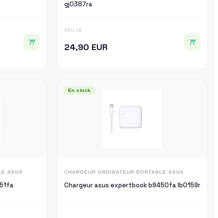
gj0387ra
SKU 48
24,90 EUR
En stock
LE ASUS
CHARGEUR ORDINATEUR PORTABLE ASUS
51fa
Chargeur asus expertbook b9450fa lb0159r