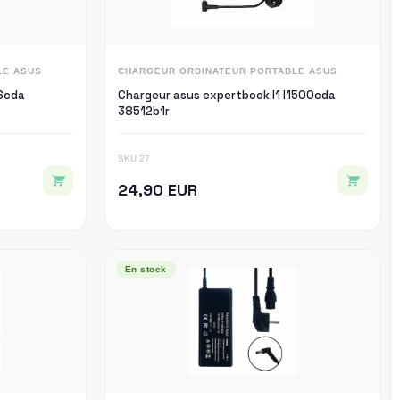
LE ASUS
CHARGEUR ORDINATEUR PORTABLE ASUS
6cda
Chargeur asus expertbook l1 l1500cda
38512b1r
SKU 27
24,90 EUR
En stock