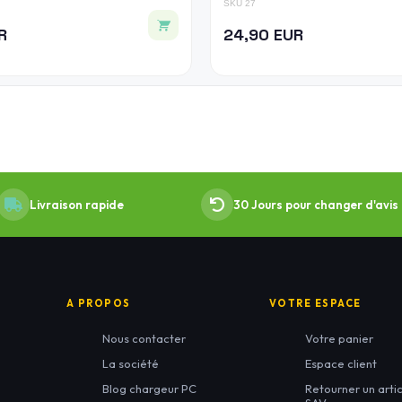
SKU 27
R
24,90 EUR
Livraison rapide
30 Jours pour changer d'avis
A PROPOS
VOTRE ESPACE
Nous contacter
Votre panier
La société
Espace client
Blog chargeur PC
Retourner un artic