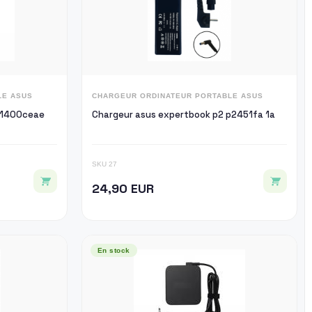
LE ASUS
CHARGEUR ORDINATEUR PORTABLE ASUS
 b1400ceae
Chargeur asus expertbook p2 p2451fa 1a
SKU 27
24,90 EUR
En stock