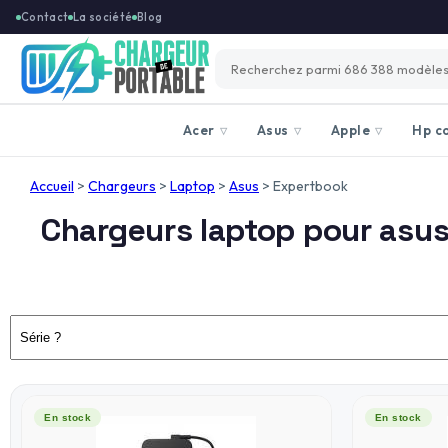
Contact
La société
Blog
Acer
Asus
Apple
Hp c
▽
▽
▽
Accueil
>
Chargeurs
>
Laptop
>
Asus
>
Expertbook
Chargeurs laptop pour asu
En stock
En stock