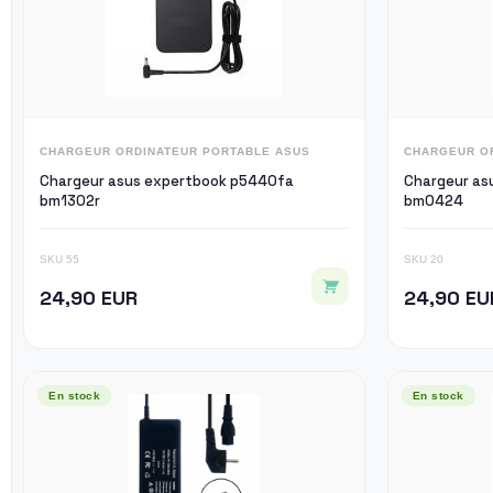
CHARGEUR ORDINATEUR PORTABLE ASUS
CHARGEUR O
Chargeur asus expertbook p5440fa
Chargeur as
bm1302r
bm0424
SKU 55
SKU 20
24,90 EUR
24,90 EU
En stock
En stock