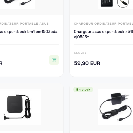
RDINATEUR PORTABLE ASUS
CHARGEUR ORDINATEUR PORTAB
us expertbook bm1 bm1503cda
Chargeur asus expertbook x51
ej0525t
SKU 261
R
59,90 EUR
En stock