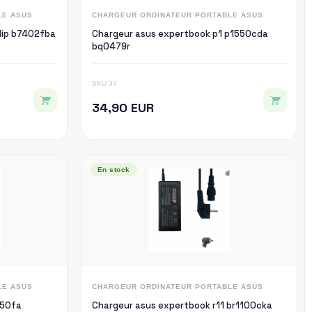
LE ASUS
CHARGEUR ORDINATEUR PORTABLE ASUS
lip b7402fba
Chargeur asus expertbook p1 p1550cda
bq0479r
SKU 37
34,90 EUR
En stock
LE ASUS
CHARGEUR ORDINATEUR PORTABLE ASUS
450fa
Chargeur asus expertbook r11 br1100cka