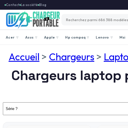
Contact
La société
Blog
Acer
Asus
Apple
Hp compaq
Lenovo
Msi
▽
▽
▽
▽
▽
Accueil
>
Chargeurs
>
Lapt
Chargeurs laptop