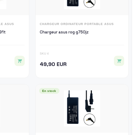
LE ASUS
CHARGEUR ORDINATEUR PORTABLE ASUS
91t
Chargeur asus rog g750jz
SKU 4
49,90 EUR
En stock