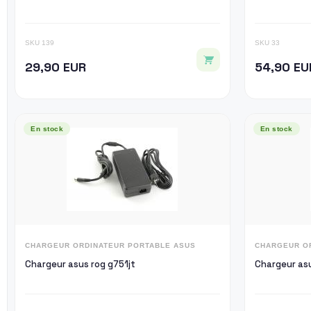
SKU 139
SKU 33
29,90 EUR
54,90 EU
En stock
En stock
CHARGEUR ORDINATEUR PORTABLE ASUS
CHARGEUR O
Chargeur asus rog g751jt
Chargeur as