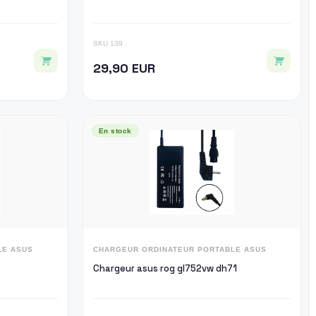
SKU 139
29,90 EUR
En stock
LE ASUS
CHARGEUR ORDINATEUR PORTABLE ASUS
Chargeur asus rog gl752vw dh71