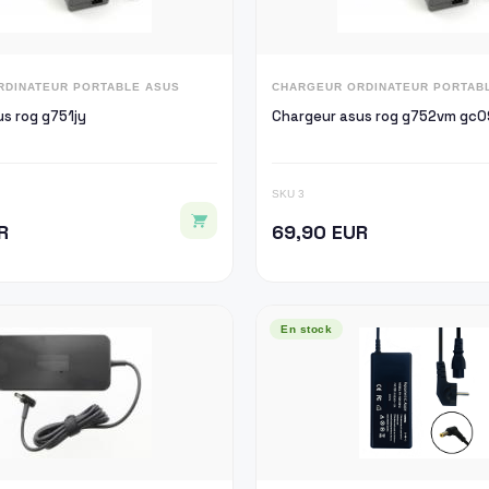
RDINATEUR PORTABLE ASUS
CHARGEUR ORDINATEUR PORTAB
s rog g751jy
Chargeur asus rog g752vm gc0
SKU 3
R
69,90 EUR
En stock