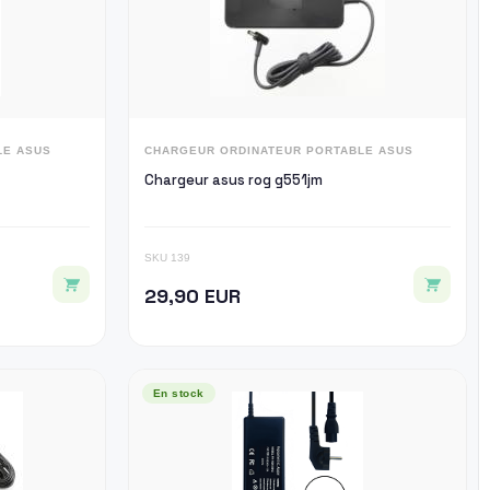
LE ASUS
CHARGEUR ORDINATEUR PORTABLE ASUS
Chargeur asus rog g551jm
SKU 139
29,90 EUR
En stock