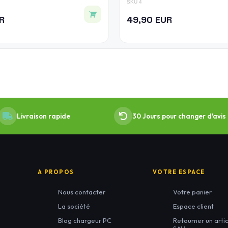
SKU 4
R
49,90 EUR
Livraison rapide
30 Jours pour changer d'avis
A PROPOS
VOTRE ESPACE
Nous contacter
Votre panier
La société
Espace client
Blog chargeur PC
Retourner un artic