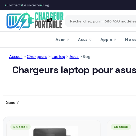
Contact
La société
Blog
Acer
Asus
Apple
Hp c
▽
▽
▽
Accueil
>
Chargeurs
>
Laptop
>
Asus
>
Rog
Chargeurs laptop pour asus
En stock
En stock