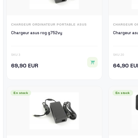
CHARGEUR ORDINATEUR PORTABLE ASUS
CHARGEUR O
Chargeur asus rog g752vy
Chargeur asu
SKU 3
SKU 20
69,90 EUR
64,90 EU
En stock
En stock