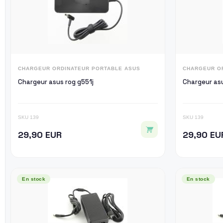
CHARGEUR ORDINATEUR PORTABLE ASUS
CHARGEUR O
Chargeur asus rog g551j
Chargeur asu
SKU 139
SKU 139
29,90 EUR
29,90 EU
En stock
En stock