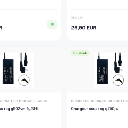
SKU 139
R
29,90 EUR
En stock
RDINATEUR PORTABLE ASUS
CHARGEUR ORDINATEUR PORTAB
us rog g502vm fy231t
Chargeur asus rog g750jw