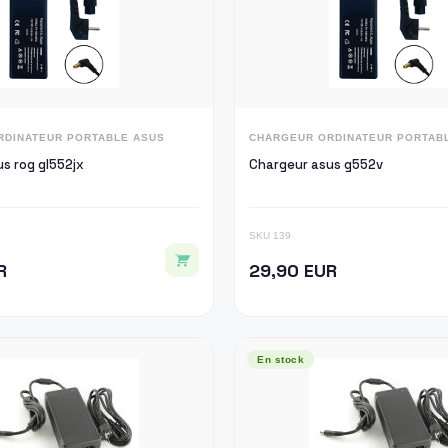
RDINATEUR PORTABLE ASUS
CHARGEUR ORDINATEUR PORTAB
s rog gl552jx
Chargeur asus g552v
SKU 139
R
29,90 EUR
En stock