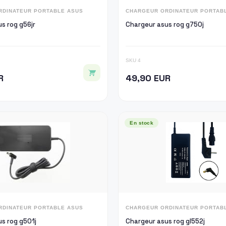
RDINATEUR PORTABLE ASUS
CHARGEUR ORDINATEUR PORTAB
s rog g56jr
Chargeur asus rog g750j
SKU 4
R
49,90 EUR
En stock
RDINATEUR PORTABLE ASUS
CHARGEUR ORDINATEUR PORTAB
s rog g501j
Chargeur asus rog gl552j