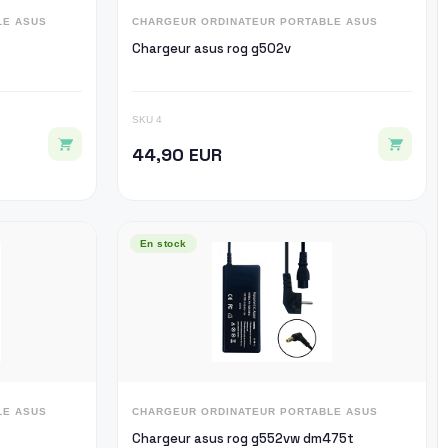
LE ASUS
CHARGEUR ORDINATEUR PORTABLE ASUS
Chargeur asus rog g502v
SKU 4
44,90 EUR
En stock
LE ASUS
CHARGEUR ORDINATEUR PORTABLE ASUS
Chargeur asus rog g552vw dm475t