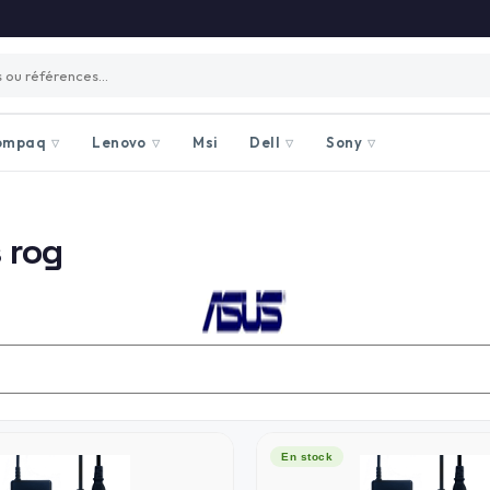
ompaq
Lenovo
Msi
Dell
Sony
▽
▽
▽
▽
 rog
En stock