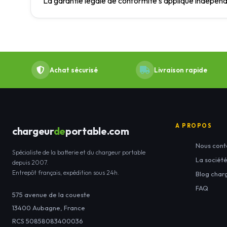
La garantie légale de conformité s'applique indépe
Achat sécurisé
Livraison rapide
A PROPOS
chargeur
de
portable.com
Nous cont
Spécialiste de la batterie et du chargeur portable
La sociét
depuis 2007.
Entrepôt français, expédition sous 24h.
Blog char
FAQ
575 avenue de la coueste
13400
Aubagne
,
France
RCS 50858083400036