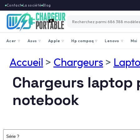
Contact
La société
Blog
Acer
Asus
Apple
Hp compaq
Lenovo
Msi
▽
▽
▽
▽
▽
Accueil
>
Chargeurs
>
Lapt
Chargeurs laptop
notebook