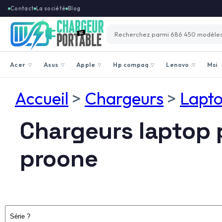
Contact
La société
Blog
Acer
Asus
Apple
Hp compaq
Lenovo
Msi
▽
▽
▽
▽
▽
Accueil
>
Chargeurs
>
Lapt
Chargeurs laptop
proone