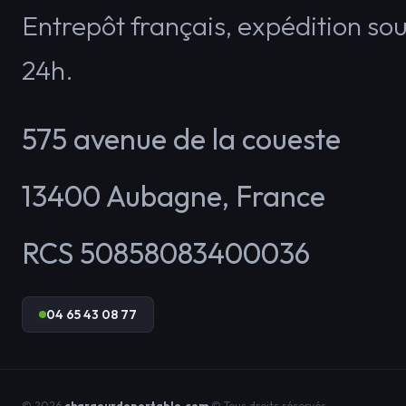
Entrepôt français, expédition so
24h.
575 avenue de la coueste
13400
Aubagne
,
France
RCS 50858083400036
04 65 43 08 77
© 2026
chargeurdeportable.com
© Tous droits réservés