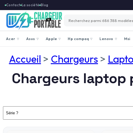
Contact
La société
Blog
Acer
Asus
Apple
Hp compaq
Lenovo
Msi
▽
▽
▽
▽
▽
Accueil
>
Chargeurs
>
Lapt
Chargeurs laptop 