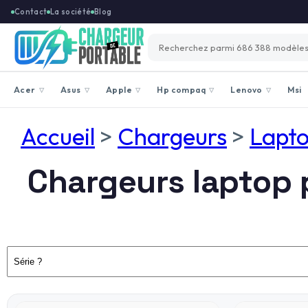
Contact
La société
Blog
Acer
Asus
Apple
Hp compaq
Lenovo
Msi
▽
▽
▽
▽
▽
Accueil
>
Chargeurs
>
Lapt
Chargeurs laptop p