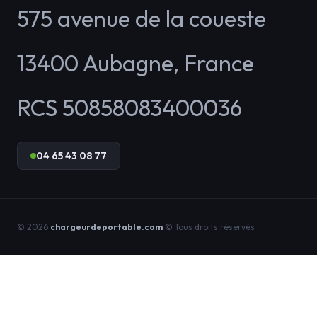
575 avenue de la coueste
13400
Aubagne
,
France
RCS 50858083400036
04 65 43 08 77
© 2026
chargeurdeportable.com
© Tous droits réservés