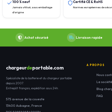
100 % neuf
Certifié CE & RoHS
Jamais utilisé, sous emballage
Normes européennes de sécur
d'origine
Achat sécurisé
Livraison rapide
A PROPOS
chargeur
de
portable.com
Nous cont
Spécialiste de la batterie et du chargeur portable
La sociét
depuis 2007.
Entrepôt français, expédition sous 24h.
Blog char
FAQ
575 avenue de la coueste
13400
Aubagne
,
France