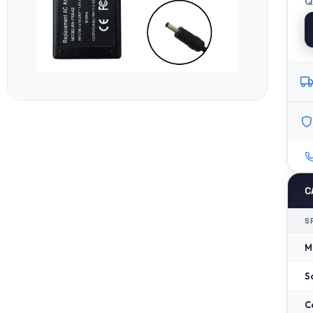
Q
C
S
M
S
C