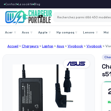
Contact
La société
Blog
Acer
Asus
Apple
Hp compaq
Lenovo
Msi
▽
▽
▽
▽
▽
Accueil
>
Chargeurs
>
Laptop
>
Asus
>
Vivobook
>
Vivobook
>
Vi
Cha
Ch
s5