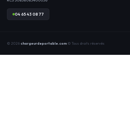
RCS 50858083400036
04 65 43 08 77
© 2026
chargeurdeportable.com
© Tous droits réservés