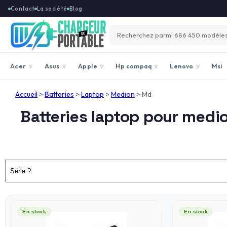
Contact
La société
Blog
Acer
Asus
Apple
Hp compaq
Lenovo
Msi
▽
▽
▽
▽
▽
Accueil
>
Batteries
>
Laptop
>
Medion
>
Md
Batteries laptop pour medi
En stock
En stock