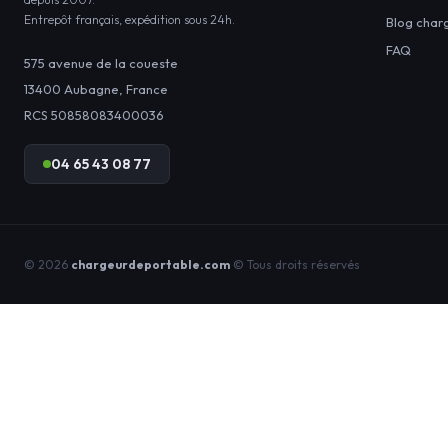
Entrepôt français, expédition sous 24h.
Blog char
FAQ
575 avenue de la coueste
13400
Aubagne
,
France
RCS 50858083400036
04 65 43 08 77
© 2026
chargeurdeportable.com
© Tous droits réservés