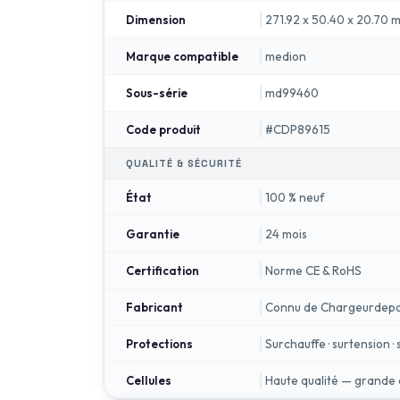
271.92 x 50.40 x 20.70 
Dimension
medion
Marque compatible
md99460
Sous-série
#CDP89615
Code produit
QUALITÉ & SÉCURITÉ
100 % neuf
État
24 mois
Garantie
Norme CE & RoHS
Certification
Connu de Chargeurdepo
Fabricant
Surchauffe · surtension 
Protections
Haute qualité — grande 
Cellules