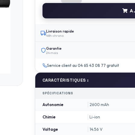
AJ
Livraison rapide
48h chrono
Garantie
24 mois
Service client au 04 65 43 08 77 gratuit
CARACTÉRISTIQUES :
SPÉCIFICATIONS
2600 mAh
Autonomie
Li-ion
Chimie
14.56 V
Voltage