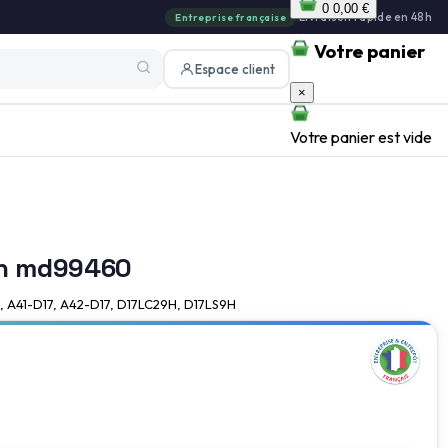
0
0,00 €
|
Livraison rapide en 48h
Entreprise française
Votre panier
Espace client
×
Votre panier est vide
on md99460
7, A41-D17, A42-D17, D17LC29H, D17LS9H