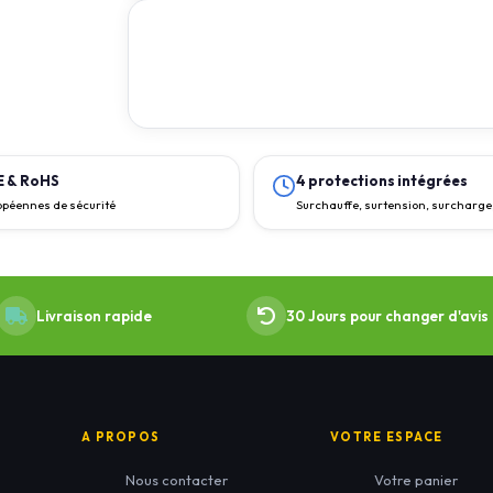
CE & RoHS
4 protections intégrées
péennes de sécurité
Surchauffe, surtension, surcharg
Livraison rapide
30 Jours pour changer d'avis
A PROPOS
VOTRE ESPACE
Nous contacter
Votre panier