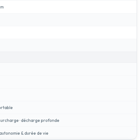
mm
rtable
· surcharge · décharge profonde
autonomie & durée de vie