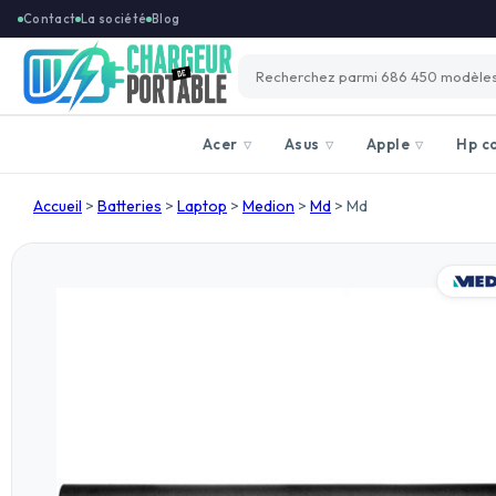
Contact
La société
Blog
Acer
Asus
Apple
Hp c
▽
▽
▽
Accueil
>
Batteries
>
Laptop
>
Medion
>
Md
>
Md