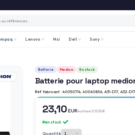
ompaq
Lenovo
Msi
Dell
Sony
▽
▽
▽
▽
Batterie
Medion
En stock
Batterie pour laptop medi
Réf. fabricant : 40050714, 40060854, A31-D17, A32-D1
23,10
EUR
écotaxe 0,10 EUR
en stock
Quantité