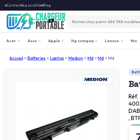
Contact
La société
Blog
Acer
Asus
Apple
Hp compaq
Lenovo
Msi
▽
▽
▽
▽
▽
Accueil
>
Batteries
>
Laptop
>
Medion
>
Md
>
Md
>
Md
Batt
Ba
Réf.
4003
DAB
, BT