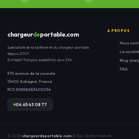
A PROPOS
chargeur
de
portable.com
Nous cont
Spécialiste de la batterie et du chargeur portable
La sociét
depuis 2007.
Entrepôt français, expédition sous 24h.
Blog char
FAQ
575 avenue de la coueste
13400
Aubagne
,
France
RCS 50858083400036
04 65 43 08 77
© 2026
chargeurdeportable.com
© Tous droits réservés