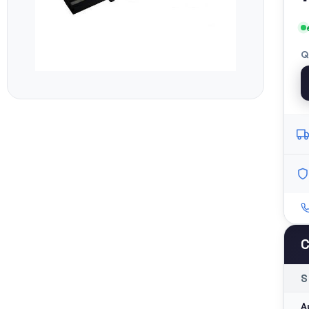
Q
C
S
A