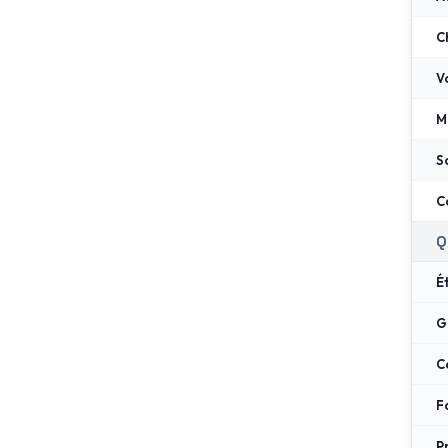
C
V
M
S
C
Q
É
G
C
F
P