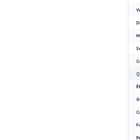
V
D
M
S
C
Q
É
G
C
F
P