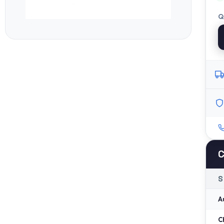
Q
C
S
A
C