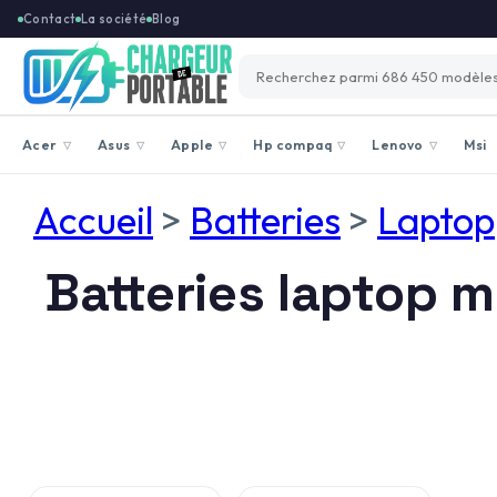
Contact
La société
Blog
Acer
Asus
Apple
Hp compaq
Lenovo
Msi
▽
▽
▽
▽
▽
Accueil
>
Batteries
>
Laptop
Batteries laptop 