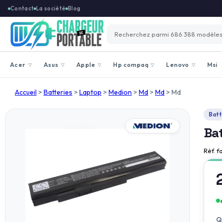
Contact
La société
Blog
Acer
Asus
Apple
Hp compaq
Lenovo
Msi
▽
▽
▽
▽
▽
Accueil
>
Batteries
>
Laptop
>
Medion
>
Md
>
Md
>
Md
Batt
Ba
Réf. f
Q