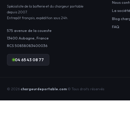
Nous cont
Spécialiste de la batterie et du chargeur portable
La sociét
depuis 2007.
Entrepôt français, expédition sous 24h.
Blog char
FAQ
575 avenue de la coueste
13400
Aubagne
,
France
RCS 50858083400036
04 65 43 08 77
© 2026
chargeurdeportable.com
© Tous droits réservés