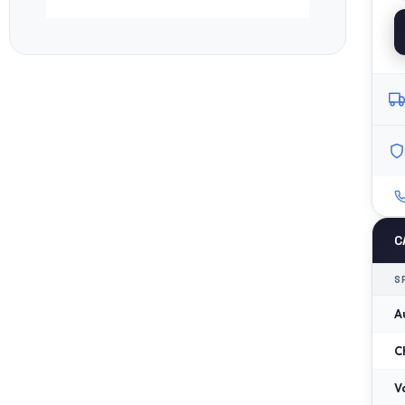
C
S
A
C
V