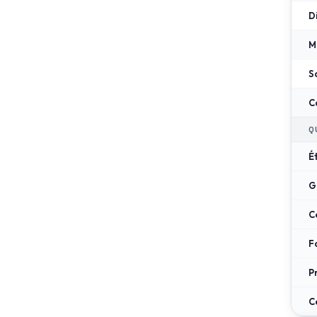
D
M
S
C
Q
É
G
C
F
P
C