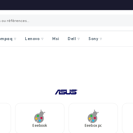
ompaq
Lenovo
Msi
Dell
Sony
▽
▽
▽
▽
Eeebook
Eeebox pc