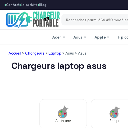
Contact
La société
Blog
Acer
Asus
Apple
Hp c
▽
▽
▽
Accueil
>
Chargeurs
>
Laptop
>
Asus
>
Asus
Chargeurs laptop asus
All-in-one
Eee pc