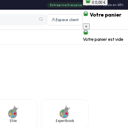
0
0,00 €
|
Livraison rapide en 48h
Entreprise française
Votre panier
Espace client
×
Votre panier est vide
Elite
Expertbook