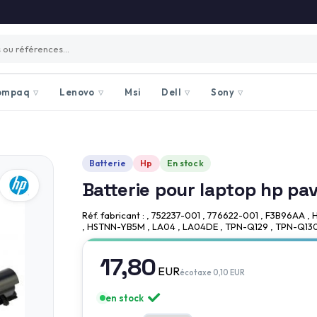
ompaq
Lenovo
Msi
Dell
Sony
▽
▽
▽
▽
Batterie
Hp
En stock
Batterie pour laptop hp pa
Réf. fabricant : , 752237-001 , 776622-001 , F3B96
, HSTNN-YB5M , LA04 , LA04DE , TPN-Q129 , TPN-Q130
17,80
EUR
écotaxe 0,10 EUR
en stock