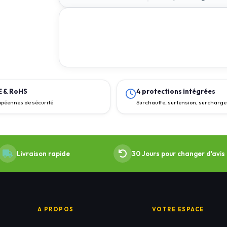
CE & RoHS
4 protections intégrées
péennes de sécurité
Surchauffe, surtension, surcharg
Livraison rapide
30 Jours pour changer d'avis
A PROPOS
VOTRE ESPACE