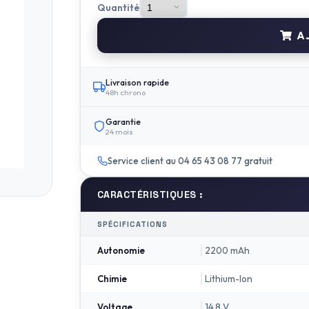
Quantité
AJ
Livraison rapide
48h chrono
Garantie
24 mois
Service client au 04 65 43 08 77 gratuit
CARACTÉRISTIQUES :
SPÉCIFICATIONS
2200 mAh
Autonomie
Lithium-Ion
Chimie
14.8 V
Voltage