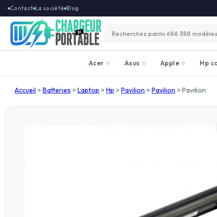
Contact
La société
Blog
Acer
Asus
Apple
Hp c
▽
▽
▽
Accueil
>
Batteries
>
Laptop
>
Hp
>
Pavilion
>
Pavilion
>
Pavilion