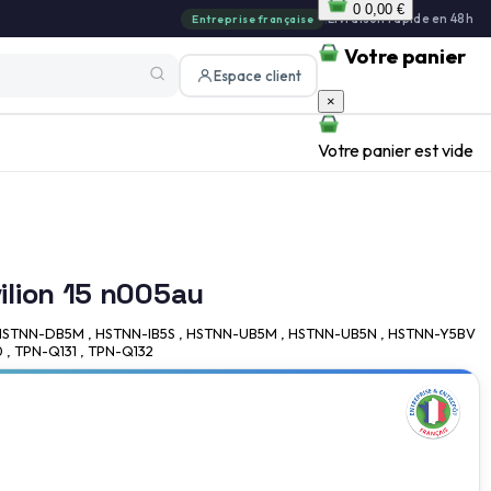
0
0,00 €
|
Livraison rapide en 48h
Entreprise française
Votre panier
Espace client
×
Votre panier est vide
vilion 15 n005au
AA , HSTNN-DB5M , HSTNN-IB5S , HSTNN-UB5M , HSTNN-UB5N , HSTNN-Y5BV
 , TPN-Q131 , TPN-Q132