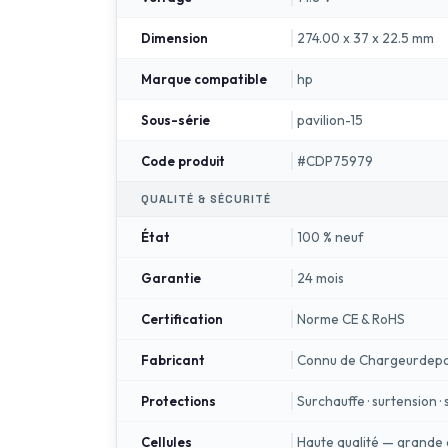
274.00 x 37 x 22.5 mm
Dimension
hp
Marque compatible
pavilion-15
Sous-série
#CDP75979
Code produit
QUALITÉ & SÉCURITÉ
100 % neuf
État
24 mois
Garantie
Norme CE & RoHS
Certification
Connu de Chargeurdepo
Fabricant
Surchauffe · surtension 
Protections
Haute qualité — grande 
Cellules