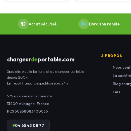
Achat sécurisé
Livraison rapide
A PROPOS
chargeur
de
portable.com
Nous cont
Spécialiste de la batterie et du chargeur portable
La sociét
depuis 2007.
Entrepôt français, expédition sous 24h.
Blog char
FAQ
575 avenue de la coueste
13400
Aubagne
,
France
RCS 50858083400036
04 65 43 08 77