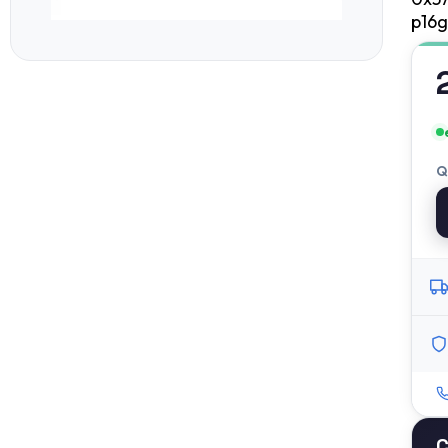
p16g
Q
C