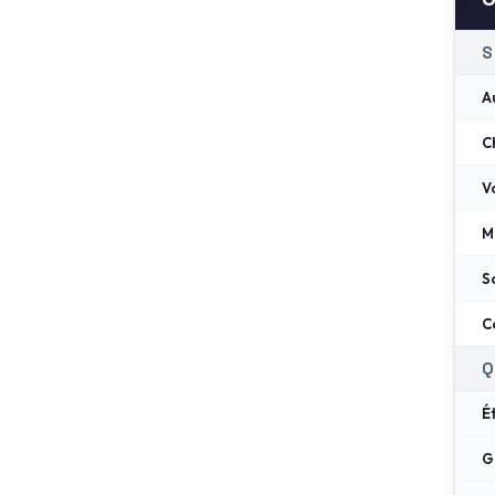
S
A
C
V
M
S
C
Q
É
G