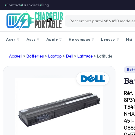
Contact
La société
Blog
Acer
Asus
Apple
Hp compaq
Lenovo
Msi
▽
▽
▽
▽
▽
Accueil
>
Batteries
>
Laptop
>
Dell
>
Latitude
>
Latitude
Batt
Ba
Réf. 
8P3Y
T54F
NHXV
451-
0885
0x57f