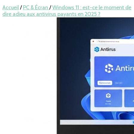
pour LAPTOP,
Accueil
/
PC & Écran
/
Windows 11 : est-ce le moment de
dire adieu aux antivirus payants en 2025 ?
mobile… en
France