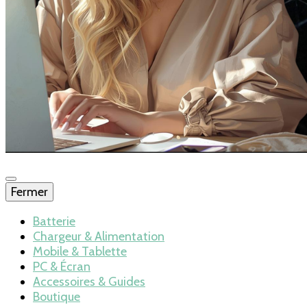
Fermer
Blog – Batteries
Batterie
Chargeur & Alimentation
Mobile & Tablette
et chargeurs
PC & Écran
Accessoires & Guides
Boutique