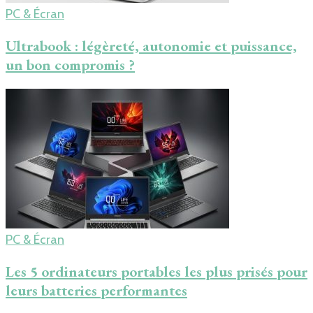
PC & Écran
Ultrabook : légèreté, autonomie et puissance,
un bon compromis ?
PC & Écran
Les 5 ordinateurs portables les plus prisés pour
leurs batteries performantes