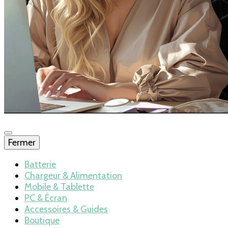
Fermer
Blog – Batteries
Batterie
Chargeur & Alimentation
Mobile & Tablette
et chargeurs
PC & Écran
Accessoires & Guides
Boutique