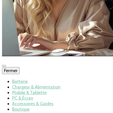
Fermer
Blog – Batteries
Batterie
Chargeur & Alimentation
Mobile & Tablette
et chargeurs
PC & Écran
Accessoires & Guides
Boutique