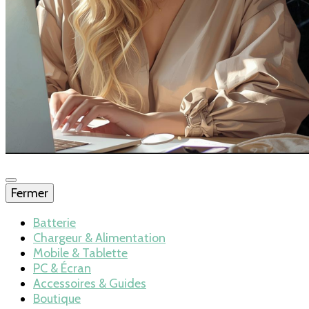
Fermer
Blog – Batterie
Batterie
Chargeur & Alimentation
Mobile & Tablette
mobile… en Fra
PC & Écran
Accessoires & Guides
Boutique