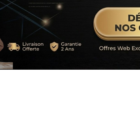
s et chargeurs p
nce