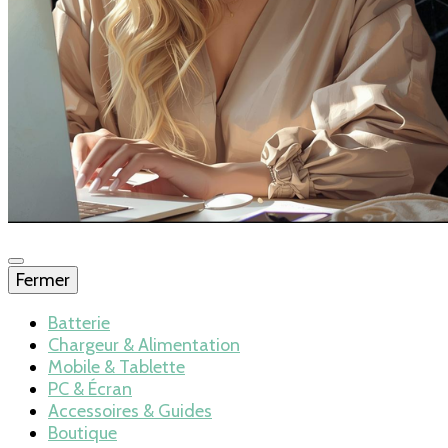
Fermer
Blog – Batteries
Batterie
Chargeur & Alimentation
Mobile & Tablette
et chargeurs
PC & Écran
Accessoires & Guides
Boutique