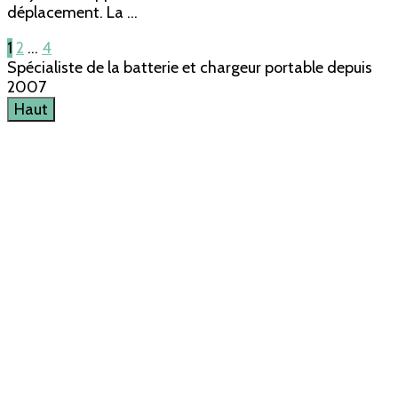
déplacement. La …
Pagination
Page
Page
Page
1
2
…
4
Spécialiste de la batterie et chargeur portable depuis
des
2007
publications
Haut