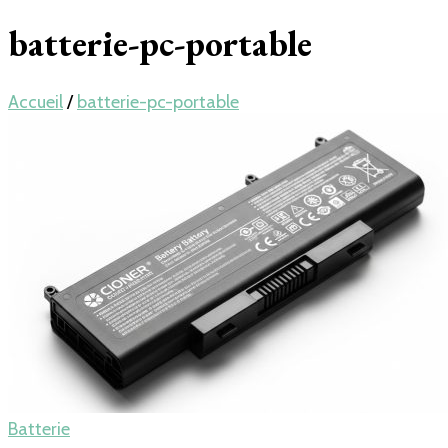
pour LAPTOP,
batterie-pc-portable
mobile… en
Accueil
/
batterie-pc-portable
France
Batterie