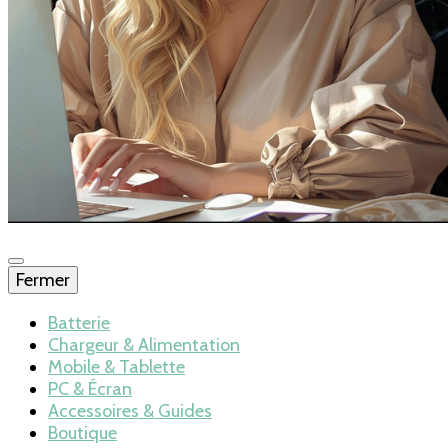
Fermer
Blog – Batteries
Batterie
Chargeur & Alimentation
Mobile & Tablette
et chargeurs
PC & Écran
Accessoires & Guides
Boutique