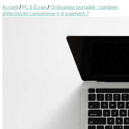
pour LAPTOP,
Accueil
/
PC & Écran
/
Ordinateur portable : combien
d’électricité consomme-t-il vraiment ?
mobile… en
France