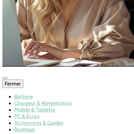
Fermer
Blog – Batteries
Batterie
Chargeur & Alimentation
Mobile & Tablette
et chargeurs
PC & Écran
Accessoires & Guides
Boutique